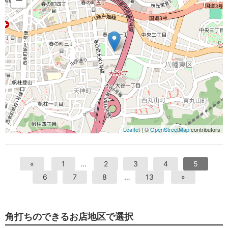
Leaflet
| ©
OpenStreetMap
contributors
«
1
…
2
3
4
5
6
7
8
…
13
»
角打ちのできるお店地区で選択