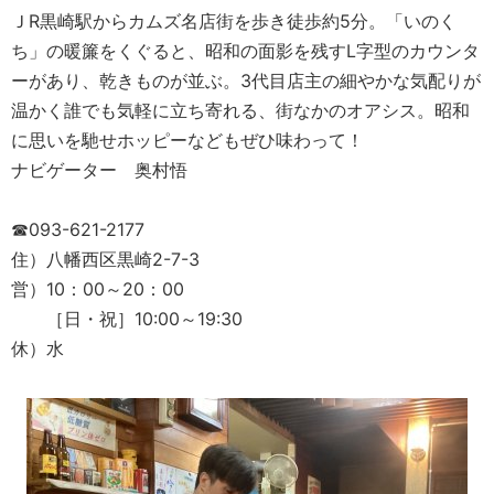
ＪR黒崎駅からカムズ名店街を歩き徒歩約5分。「いのく
ち」の暖簾をくぐると、昭和の面影を残すL字型のカウンタ
ーがあり、乾きものが並ぶ。3代目店主の細やかな気配りが
温かく誰でも気軽に立ち寄れる、街なかのオアシス。昭和
に思いを馳せホッピーなどもぜひ味わって！
ナビゲーター 奥村悟
☎093-621-2177
住）八幡西区黒崎2-7-3
営）10：00～20：00
［日・祝］10:00～19:30
休）水