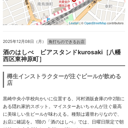
Leaflet
| ©
OpenStreetMap
contributors
2025年12月08日（月）
角打ちのできるお店
酒のはしべ ビアスタンドkurosaki［八幡
西区東神原町］
樽生インストラクターが注ぐビールが飲める
店
黒崎中央小学校向かいに位置する、河村酒販倉庫の中2階に
ある隠れ家的スポット。マイスターあいちゃんが注ぐ最高
に美味しい生ビールが味わえる。種類は週替わりなので、
お店に確認を。1階の「酒のはしべ」では、日曜日限定で朝