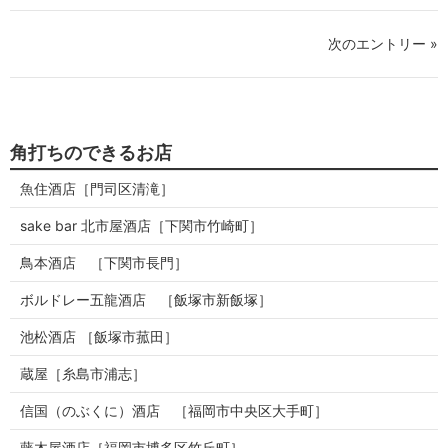
次のエントリー »
角打ちのできるお店
魚住酒店［門司区清滝］
sake bar 北市屋酒店［下関市竹崎町］
鳥本酒店 ［下関市長門］
ボルドレー五龍酒店 ［飯塚市新飯塚］
池松酒店 ［飯塚市菰田］
蔵屋［糸島市浦志］
信国（のぶくに）酒店 ［福岡市中央区大手町］
藤木屋酒店［福岡市博多区竹丘町］