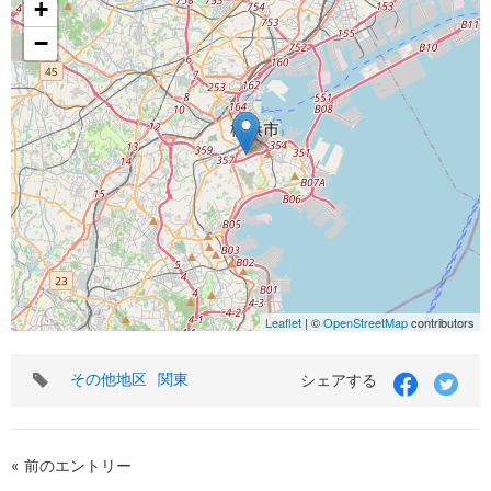
+
−
Leaflet
| ©
OpenStreetMap
contributors
タ
その他地区
関東
シェアする
グ
« 前のエントリー