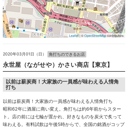
Leaflet
| ©
OpenStreetMap
contributors
2020年03月01日（日）
角打ちのできるお店
永世屋（ながせや）かさい商店【東京】
以前は薪炭商！大家族の一員感が味わえる人情角
打ち
以前は薪炭商！大家族の一員感が味わえる人情角打ち
昭和62年に酒屋に商い変え。角打ちは約6年前からスター
ト。店の前には七輪が置かれ、好きなものを炭火で炙って
味わえる。有料試飲は午後5時からで、全国の銘酒がコップ