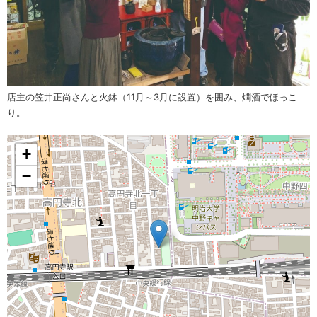
店主の笠井正尚さんと火鉢（11月～3月に設置）を囲み、燗酒でほっこ
り。
+
−