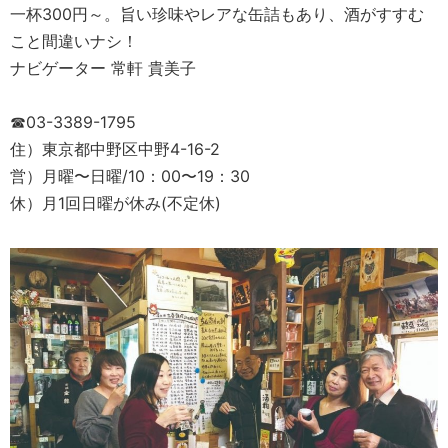
一杯300円～。旨い珍味やレアな缶詰もあり、酒がすすむ
こと間違いナシ！
ナビゲーター 常軒 貴美子
☎03-3389-1795
住）東京都中野区中野4-16-2
営）月曜〜日曜/10：00〜19：30
休）月1回日曜が休み(不定休)