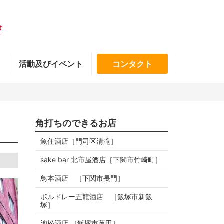
会
活動及びイベント
コンタクト
角打ちのできるお店
魚住酒店［門司区清滝］
sake bar 北市屋酒店［下関市竹崎町］
鳥本酒店 ［下関市長門］
ボルドレー五龍酒店 ［飯塚市新飯
塚］
池松酒店 ［飯塚市菰田］