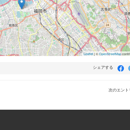
Leaflet
| ©
OpenStreetMap
contr
シェアする
次のエントリ