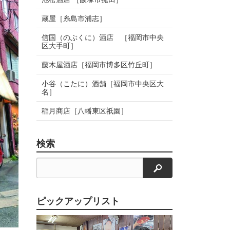
蔵屋［糸島市浦志］
信国（のぶくに）酒店 ［福岡市中央
区大手町］
藤木屋酒店［福岡市博多区竹丘町］
小谷（こたに）酒舗［福岡市中央区大
名］
稲月商店［八幡東区祇園］
検索
検索
ピックアップリスト