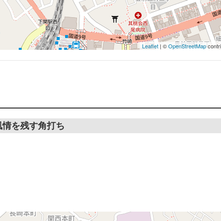
Leaflet
| ©
OpenStreetMap
contr
風情を残す角打ち