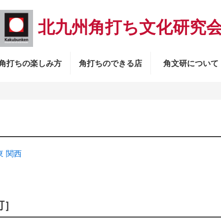
北九州角打ち文化研究
角打ちの楽しみ方
角打ちのできる店
角文研について
東
関西
町］