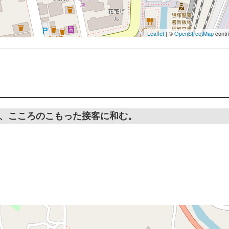
Leaflet
| ©
OpenStreetMap
contr
、こころのこもった接客に和む。