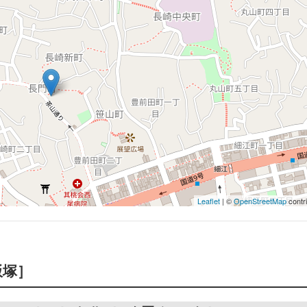
Leaflet
| ©
OpenStreetMap
contr
飯塚］