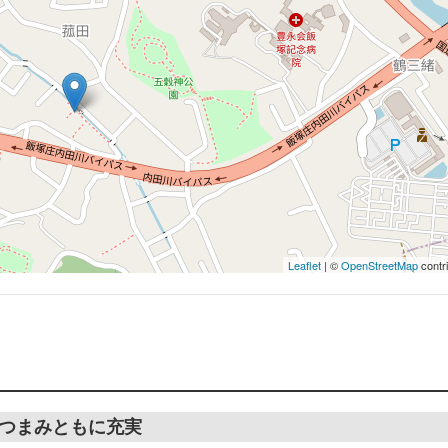
Leaflet
| ©
OpenStreetMap
contr
つまみともに充実