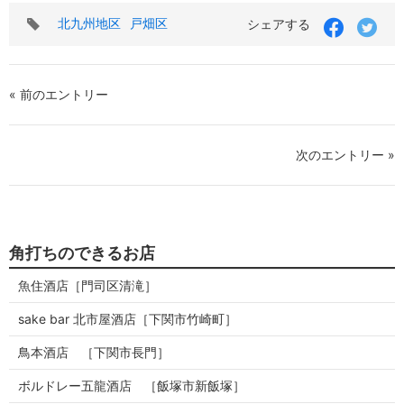
タ
北九州地区
戸畑区
シェアする
グ
« 前のエントリー
次のエントリー »
角打ちのできるお店
魚住酒店［門司区清滝］
sake bar 北市屋酒店［下関市竹崎町］
鳥本酒店 ［下関市長門］
ボルドレー五龍酒店 ［飯塚市新飯塚］