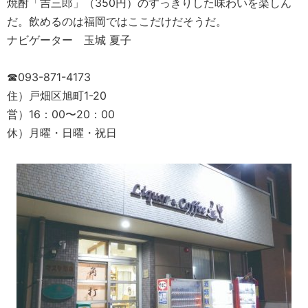
焼酎「吉三郎」（350円）のすっきりした味わいを楽しん
だ。飲めるのは福岡ではここだけだそうだ。
ナビゲーター 玉城 夏子
☎093-871-4173
住）戸畑区旭町1-20
営）16：00〜20：00
休）月曜・日曜・祝日