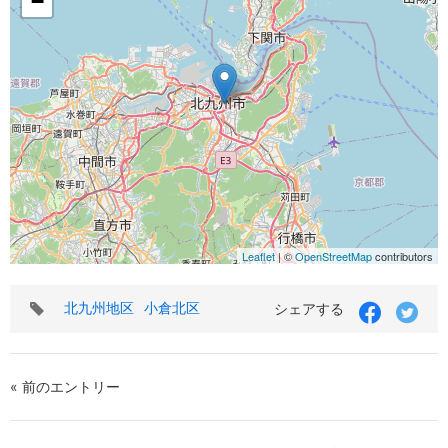
−
Leaflet
| ©
OpenStreetMap
contributors
タ
北九州地区
小倉北区
シェアする
グ
« 前のエントリー