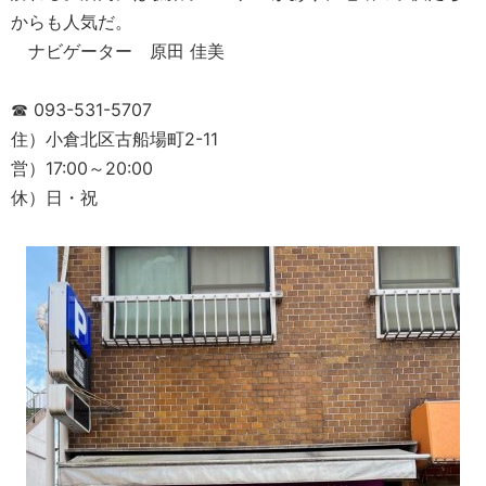
からも人気だ。
ナビゲーター 原田 佳美
☎ 093-531-5707
住）小倉北区古船場町2-11
営）17:00～20:00
休）日・祝