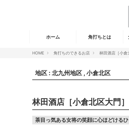
ホーム
角打ちとは
HOME
角打ちのできるお店
林田酒店［小倉
地区 :
北九州地区
,
小倉北区
林田酒店［小倉北区大門］
茶目っ気ある女将の笑顔に心ほどけるひ