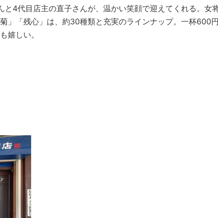
んと4代目店主の直子さんが、温かい笑顔で迎えてくれる。女
菊」「残心」は、約30種類と充実のラインナップ。一杯600
も嬉しい。