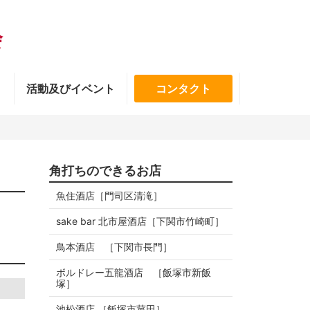
会
活動及びイベント
コンタクト
角打ちのできるお店
魚住酒店［門司区清滝］
sake bar 北市屋酒店［下関市竹崎町］
鳥本酒店 ［下関市長門］
ボルドレー五龍酒店 ［飯塚市新飯
塚］
池松酒店 ［飯塚市菰田］