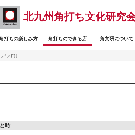
北九州角打ち文化研究
角打ちの楽しみ方
角打ちのできる店
角文研について
北区大門］
と時