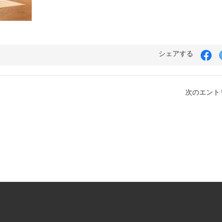
シェアする
次のエントリ