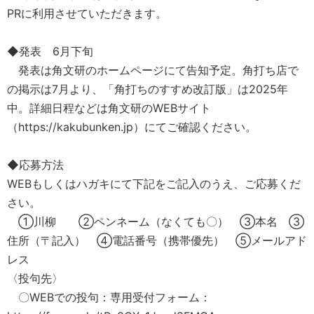
PRに利用させていただきます。
◆発表 6月下旬
発表は角文研のホームページにて告知予定。角打ち店で
の掲示は7月より、「角打ちのすすめ改訂版」は2025年
中。詳細日程などは角文研のWEBサイト
（https://kakubunken.jp）にてご確認ください。
◆応募方法
WEBもしくはハガキにて下記をご記入のうえ、ご応募くだ
さい。
①川柳 ②ペンネーム（なくても〇） ③本名 ③
住所（〒記入） ④電話番号（携帯優先） ⑤メールアド
レス
〈投句先〉
〇WEBでの投句：専用受付フォーム：