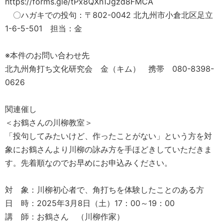
https://forms.gle/tPx8QXn1Jgzd8FMCA
〇ハガキでの投句：〒802-0042 北九州市小倉北区足立
1-6-5-501 担当：金
※本件のお問い合わせ先
北九州角打ち文化研究会 金（キム） 携帯 080-8398-
0626
関連催し
＜お鶴さんの川柳教室＞
「投句してみたいけど、作ったことがない」という方を対
象にお鶴さんより川柳の詠み方を手ほどきしていただきま
す。先着順なのでお早めにお申込みください。
対 象：川柳初心者で、角打ちを体験したことのある方
日 時：2025年3月8日（土）17：00～19：00
講 師：お鶴さん （川柳作家）