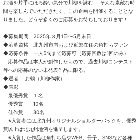
お酒を片手にほろ酔い気分で川柳を詠む──そんな素敵な時
間を楽しんでいただきたく、この企画を開催することとな
りました。どうぞ多くのご応募をお待ちしております！
◆募集期間 2025年３月1日〜5月末日
◆応募資格 北九州市内および近郊在住の角打ちファン
◆応募条件 一人5句まで応募可（応募回数は1回のみ）
応募作品は本人が創作したもので、過去川柳コンテスト
等への応募のない未発表作品に限る。
◆選者 お鶴（川柳作家）
◆表彰
最優秀賞 １名
優秀賞 10名
佳作賞 30名
※入賞者には北九州オリジナルショルダーバックを、優秀
賞以上は北九州地酒を進呈します。
※入賞した作品は角打ち店やWEB、冊子、SNSなど各種